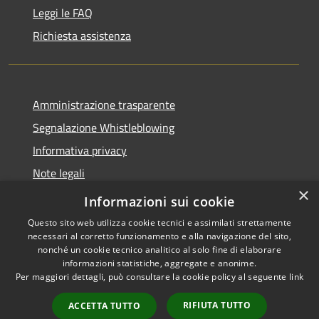
Leggi le FAQ
Richiesta assistenza
Amministrazione trasparente
Segnalazione Whistleblowing
Informativa privacy
Note legali
×
Dichiarazione di accessibilità
Informazioni sui cookie
Questo sito web utilizza cookie tecnici e assimilati strettamente
necessari al corretto funzionamento e alla navigazione del sito,
nonché un cookie tecnico analitico al solo fine di elaborare
informazioni statistiche, aggregate e anonime.
RSS
Copyright © 2020 •
Per maggiori dettagli, può consultare la cookie policy al seguente
link
Accessibilità
Comune di Grugliasco •
Privacy
Powered by
Municipium
RIFIUTA TUTTO
ACCETTA TUTTO
Cookie