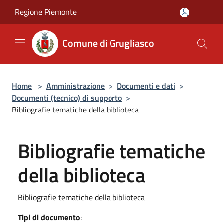
Salta al contenuto principale
Regione Piemonte
Comune di Grugliasco
Home
>
Amministrazione
>
Documenti e dati
>
Documenti (tecnico) di supporto
>
Bibliografie tematiche della biblioteca
Bibliografie tematiche
della biblioteca
Bibliografie tematiche della biblioteca
Tipi di documento
: