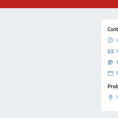
Cont
Prob