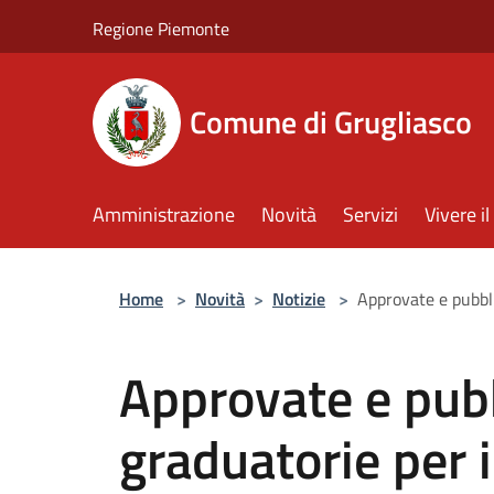
Salta al contenuto principale
Regione Piemonte
Comune di Grugliasco
Amministrazione
Novità
Servizi
Vivere 
Home
>
Novità
>
Notizie
>
Approvate e pubbli
Approvate e pubb
graduatorie per i