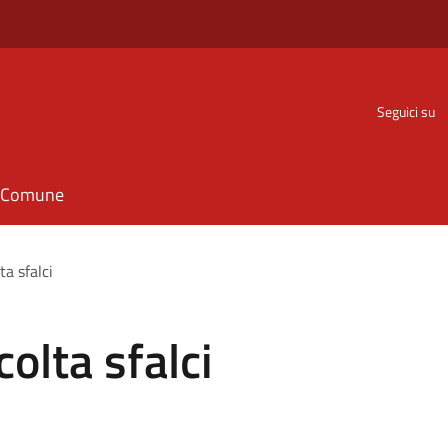
Seguici su
il Comune
ta sfalci
olta sfalci