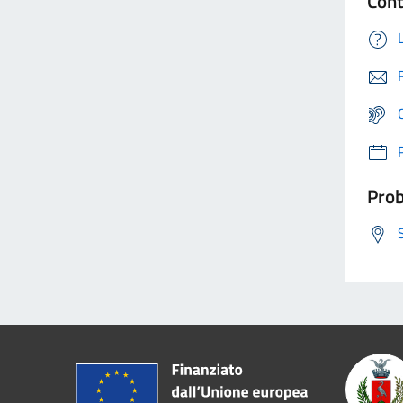
Cont
Prob