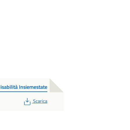
isabilità Insiemestate
PDF
Scarica