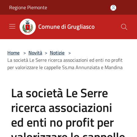
Salta al contenuto principale
Regione Piemonte
Comune di Grugliasco
Home
>
Novità
>
Notizie
>
La società Le Serre ricerca associazioni ed enti no profit
per valorizzare le cappelle Ss.ma Annunziata e Mandina
La società Le Serre
ricerca associazioni
ed enti no profit per
valorizzare le cappelle