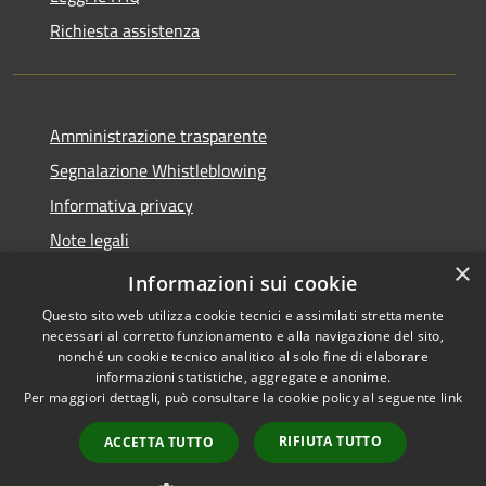
Richiesta assistenza
Amministrazione trasparente
Segnalazione Whistleblowing
Informativa privacy
Note legali
×
Dichiarazione di accessibilità
Informazioni sui cookie
Questo sito web utilizza cookie tecnici e assimilati strettamente
necessari al corretto funzionamento e alla navigazione del sito,
nonché un cookie tecnico analitico al solo fine di elaborare
informazioni statistiche, aggregate e anonime.
RSS
Copyright © 2020 •
Per maggiori dettagli, può consultare la cookie policy al seguente
link
Accessibilità
Comune di Grugliasco •
Privacy
Powered by
Municipium
RIFIUTA TUTTO
ACCETTA TUTTO
Cookie