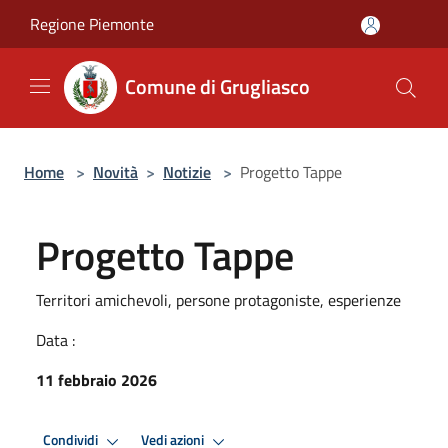
Salta al contenuto principale
Regione Piemonte
Comune di Grugliasco
Home
>
Novità
>
Notizie
>
Progetto Tappe
Progetto Tappe
Territori amichevoli, persone protagoniste, esperienze
Data :
11 febbraio 2026
Condividi
Vedi azioni