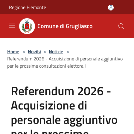
Salta al contenuto principale
Regione Piemonte
Comune di Grugliasco
Home
>
Novità
>
Notizie
>
Referendum 2026 - Acquisizione di personale aggiuntivo
per le prossime consultazioni elettorali
Referendum 2026 -
Acquisizione di
personale aggiuntivo
per le prossime