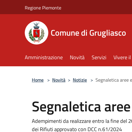
Salta al contenuto principale
Regione Piemonte
Comune di Grugliasco
Amministrazione
Novità
Servizi
Vivere 
Home
>
Novità
>
Notizie
>
Segnaletica aree 
Segnaletica aree
Adempimenti da realizzare entro la fine del
dei Rifiuti approvato con DCC n.61/2024