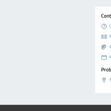
Cont
Prob