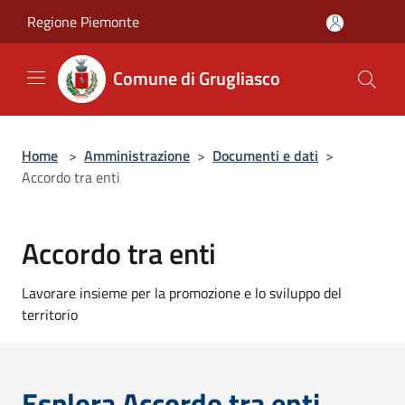
Salta al contenuto principale
Regione Piemonte
Comune di Grugliasco
Home
>
Amministrazione
>
Documenti e dati
>
Accordo tra enti
Accordo tra enti
Lavorare insieme per la promozione e lo sviluppo del
territorio
Esplora Accordo tra enti