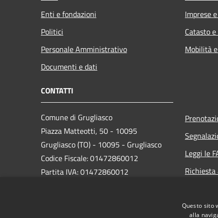
Enti e fondazioni
Imprese 
Politici
Catasto e
Personale Amministrativo
Mobilità e
Documenti e dati
CONTATTI
Comune di Grugliasco
Prenotaz
Piazza Matteotti, 50 - 10095
Segnalazi
Grugliasco (TO) - 10095 - Grugliasco
Leggi le 
Codice Fiscale: 01472860012
Richiesta
Partita IVA: 01472860012
PEC:
grugliasco@cert.ruparpiemonte.it
Centralino Unico: 011 40131
Questo sito 
alla navig