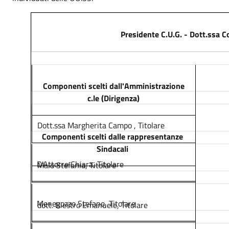
Presidente C.U.G. - Dott.ssa C
Componenti scelti dall'Amministrazione
c.le (Dirigenza)
Dott.ssa Margherita Campo , Titolare
Componenti scelti dalle rappresentanze
Sindacali
D'Attorre Chiara, Titolare
Maio Stefania, Titolare
Menegozzo Stefano, Titolare
dott. Biestro Emanuele, Titolare