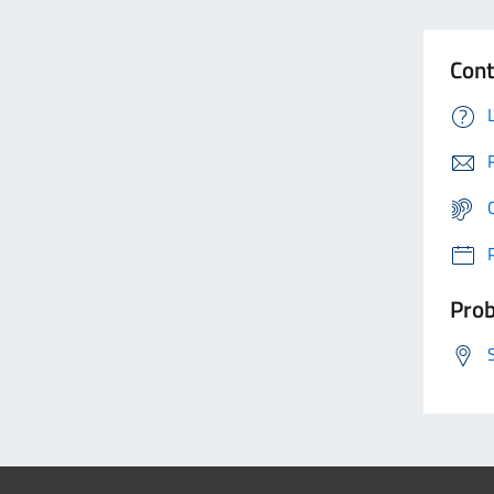
Cont
Prob