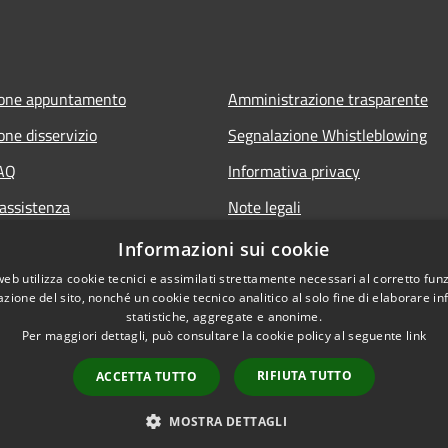
ione appuntamento
Amministrazione trasparente
one disservizio
Segnalazione Whistleblowing
FAQ
Informativa privacy
 assistenza
Note legali
Dichiarazione di accessibilità
Informazioni sui cookie
web utilizza cookie tecnici e assimilati strettamente necessari al corretto fu
azione del sito, nonché un cookie tecnico analitico al solo fine di elaborare i
statistiche, aggregate e anonime.
Per maggiori dettagli, può consultare la cookie policy al seguente
link
RIFIUTA TUTTO
ACCETTA TUTTO
Copyright © 2020 
l sito
MOSTRA DETTAGLI