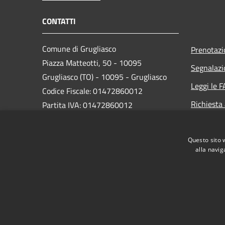
CONTATTI
Comune di Grugliasco
Prenotaz
Piazza Matteotti, 50 - 10095
Segnalazi
Grugliasco (TO) - 10095 - Grugliasco
Leggi le 
Codice Fiscale: 01472860012
Richiesta
Partita IVA: 01472860012
PEC:
grugliasco@cert.ruparpiemonte.it
Centralino Unico: 011 40131
Questo sito 
alla navig
RSS
Accessibilità
Privacy
Cookie
Mappa de