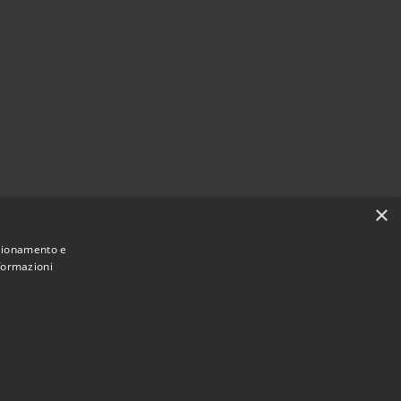
×
nzionamento e
nformazioni
• Comune di Grugliasco • Powered by
Municipium