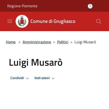
Salta al contenuto principale
Regione Piemonte
Comune di Grugliasco
Home
>
Amministrazione
>
Politici
>
Luigi Musarò
Luigi Musarò
Condividi
Vedi azioni