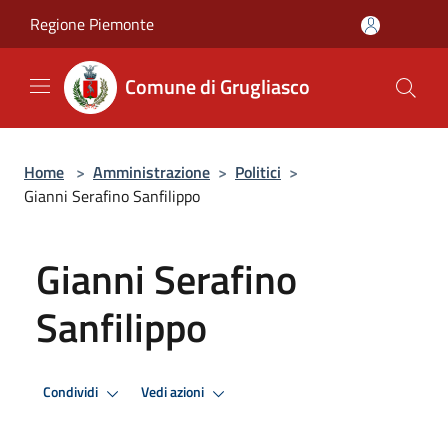
Salta al contenuto principale
Regione Piemonte
Comune di Grugliasco
Home
>
Amministrazione
>
Politici
>
Gianni Serafino Sanfilippo
Gianni Serafino
Sanfilippo
Condividi
Vedi azioni