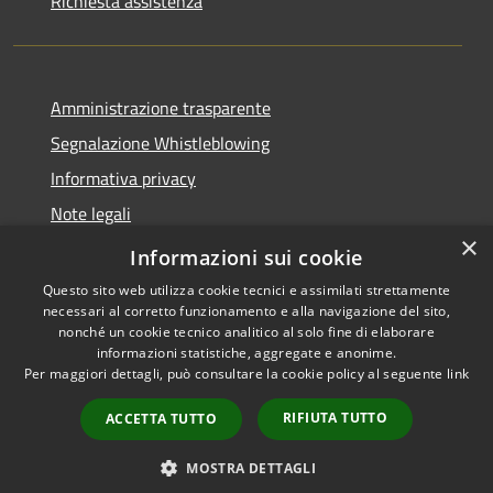
Richiesta assistenza
Amministrazione trasparente
Segnalazione Whistleblowing
Informativa privacy
Note legali
×
Dichiarazione di accessibilità
Informazioni sui cookie
Questo sito web utilizza cookie tecnici e assimilati strettamente
necessari al corretto funzionamento e alla navigazione del sito,
nonché un cookie tecnico analitico al solo fine di elaborare
informazioni statistiche, aggregate e anonime.
RSS
Copyright © 2020 •
Per maggiori dettagli, può consultare la cookie policy al seguente
link
Accessibilità
Comune di Grugliasco •
Privacy
Powered by
Municipium
RIFIUTA TUTTO
ACCETTA TUTTO
Cookie
Mappa del sito
MOSTRA DETTAGLI