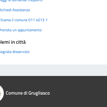
Richiedi Assistenza
Chiama il comune 011 4013 1
Prenota un appuntamento
lemi in città
Segnala disservizio
Comune di Grugliasco