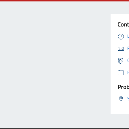
Cont
Prob