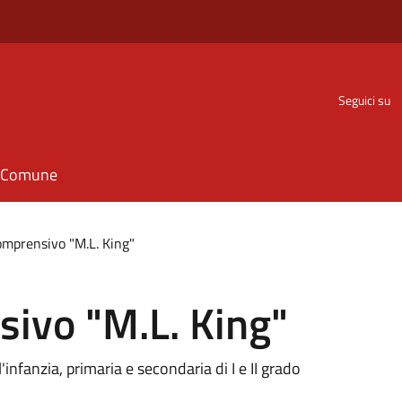
Seguici su
il Comune
comprensivo "M.L. King"
sivo "M.L. King"
'infanzia, primaria e secondaria di I e II grado