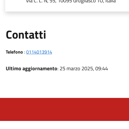
Via C. L. N, 55, 10095 Grugliasco TO, Italia
Utili
Contatti
Telefono
:
0114013914
Ultimo aggiornamento
: 25 marzo 2025, 09:44