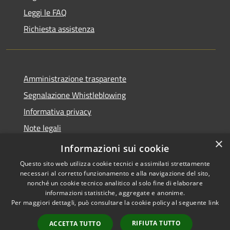
Leggi le FAQ
Richiesta assistenza
Amministrazione trasparente
Segnalazione Whistleblowing
Informativa privacy
Note legali
×
Dichiarazione di accessibilità
Informazioni sui cookie
Questo sito web utilizza cookie tecnici e assimilati strettamente
necessari al corretto funzionamento e alla navigazione del sito,
nonché un cookie tecnico analitico al solo fine di elaborare
informazioni statistiche, aggregate e anonime.
RSS
Copyright © 2020 •
Per maggiori dettagli, può consultare la cookie policy al seguente
link
Accessibilità
Comune di Grugliasco •
Privacy
Powered by
Municipium
RIFIUTA TUTTO
ACCETTA TUTTO