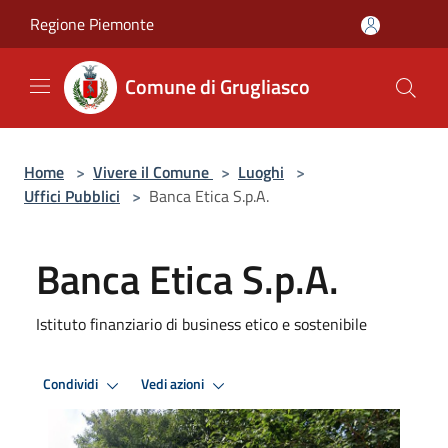
Salta al contenuto principale
Regione Piemonte
Comune di Grugliasco
Home
>
Vivere il Comune
>
Luoghi
>
Uffici Pubblici
>
Banca Etica S.p.A.
Banca Etica S.p.A.
Istituto finanziario di business etico e sostenibile
Condividi
Vedi azioni