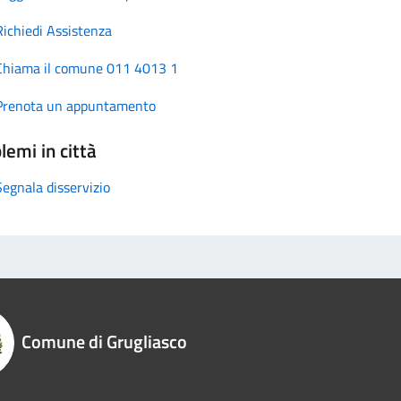
Richiedi Assistenza
Chiama il comune 011 4013 1
Prenota un appuntamento
lemi in città
Segnala disservizio
Comune di Grugliasco