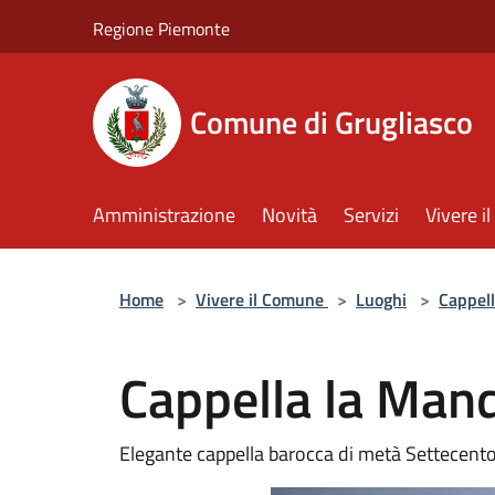
Salta al contenuto principale
Regione Piemonte
Comune di Grugliasco
Amministrazione
Novità
Servizi
Vivere 
Home
>
Vivere il Comune
>
Luoghi
>
Cappel
Cappella la Man
Elegante cappella barocca di metà Settecent