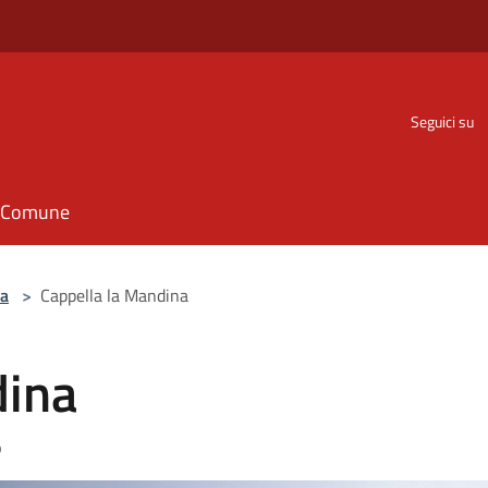
Seguici su
il Comune
la
>
Cappella la Mandina
dina
o