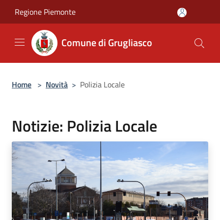
Salta al contenuto principale
Regione Piemonte
Comune di Grugliasco
Home
>
Novità
>
Polizia Locale
Notizie: Polizia Locale