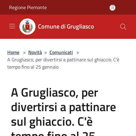
Salta al contenuto principale
Regione Piemonte
Comune di Grugliasco
Home
>
Novità
>
Comunicati
>
A Grugliasco, per divertirsi a pattinare sul ghiaccio. C'è
tempo fino al 25 gennaio
A Grugliasco, per
divertirsi a pattinare
sul ghiaccio. C'è
tempo fino al 25