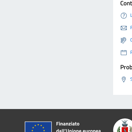
Cont
Prob