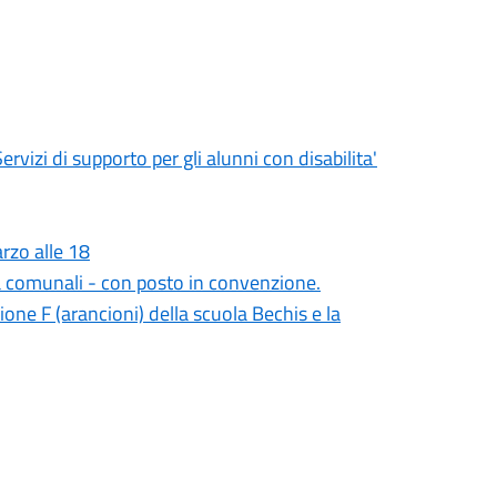
rvizi di supporto per gli alunni con disabilita'
rzo alle 18
ia comunali - con posto in convenzione.
zione F (arancioni) della scuola Bechis e la