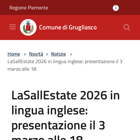
Salta al contenuto principale
Regione Piemonte
Comune di Grugliasco
Home
>
Novità
>
Notizie
>
LaSallEstate 2026 in lingua inglese: presentazione il 3
marzo alle 18
LaSallEstate 2026 in
lingua inglese:
presentazione il 3
marzo alle 18