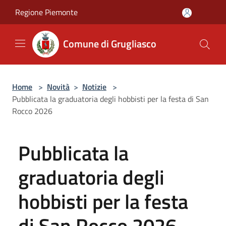
Salta al contenuto principale
Regione Piemonte
Comune di Grugliasco
Home
>
Novità
>
Notizie
>
Pubblicata la graduatoria degli hobbisti per la festa di San
Rocco 2026
Pubblicata la
graduatoria degli
hobbisti per la festa
di San Rocco 2026