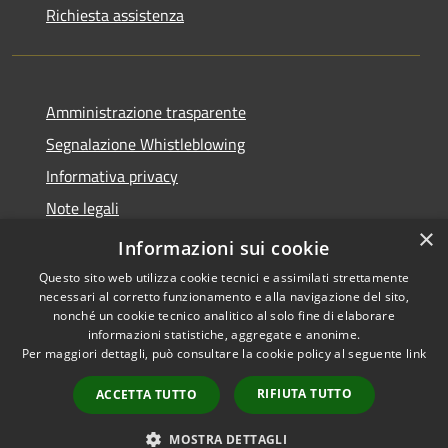
Richiesta assistenza
Amministrazione trasparente
Segnalazione Whistleblowing
Informativa privacy
Note legali
×
Dichiarazione di accessibilità
Informazioni sui cookie
Questo sito web utilizza cookie tecnici e assimilati strettamente
necessari al corretto funzionamento e alla navigazione del sito,
nonché un cookie tecnico analitico al solo fine di elaborare
informazioni statistiche, aggregate e anonime.
RSS
Copyright © 2020 •
Per maggiori dettagli, può consultare la cookie policy al seguente
link
Accessibilità
Comune di Grugliasco •
Privacy
Powered by
Municipium
RIFIUTA TUTTO
ACCETTA TUTTO
Cookie
Mappa del sito
MOSTRA DETTAGLI