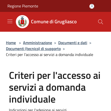
Salta al contenuto principale
Regione Piemonte
Comune di Grugliasco
Home
>
Amministrazione
>
Documenti e dati
>
Documenti (tecnico) di supporto
>
Criteri per l'accesso ai servizi a domanda individuale
Criteri per l'accesso ai
servizi a domanda
individuale
Indicazioni per l'adesione ai servizi