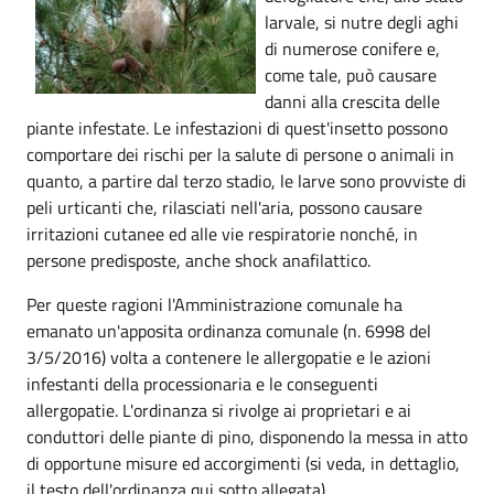
larvale, si nutre degli aghi
di numerose conifere e,
come tale, può causare
danni alla crescita delle
piante infestate. Le infestazioni di quest'insetto possono
comportare dei rischi per la salute di persone o animali in
quanto, a partire dal terzo stadio, le larve sono provviste di
peli urticanti che, rilasciati nell'aria, possono causare
irritazioni cutanee ed alle vie respiratorie nonché, in
persone predisposte, anche shock anafilattico.
Per queste ragioni l'Amministrazione comunale ha
emanato un'apposita ordinanza comunale (n. 6998 del
3/5/2016) volta a contenere le allergopatie e le azioni
infestanti della processionaria e le conseguenti
allergopatie. L'ordinanza si rivolge ai proprietari e ai
conduttori delle piante di pino, disponendo la messa in atto
di opportune misure ed accorgimenti (si veda, in dettaglio,
il testo dell'ordinanza qui sotto allegata).