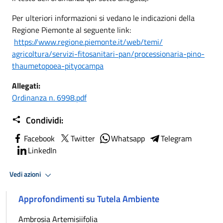
Per ulteriori informazioni si vedano le indicazioni della
Regione Piemonte al seguente link:
https://www.regione.
piemonte.it/web/temi/
agricoltura/servizi-
fitosanitari-pan/processionari
a-pino-
thaumetopoea-pityocampa
Allegati:
Ordinanza n. 6998.pdf
Condividi:
Facebook
Twitter
Whatsapp
Telegram
LinkedIn
Vedi azioni
Approfondimenti su Tutela Ambiente
Ambrosia Artemisiifolia