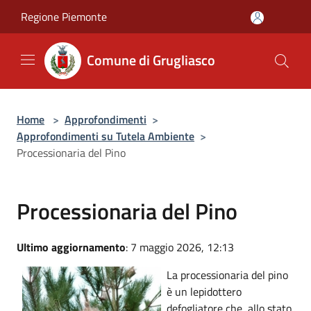
Salta al contenuto principale
Regione Piemonte
Comune di Grugliasco
Home
>
Approfondimenti
>
Approfondimenti su Tutela Ambiente
>
Processionaria del Pino
Processionaria del Pino
Ultimo aggiornamento
: 7 maggio 2026, 12:13
La processionaria del pino
è un lepidottero
defogliatore che, allo stato