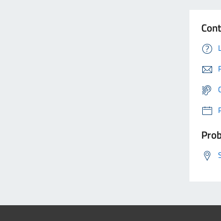
Cont
Prob