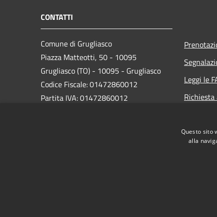
CONTATTI
Comune di Grugliasco
Prenotaz
Piazza Matteotti, 50 - 10095
Segnalazi
Grugliasco (TO) - 10095 - Grugliasco
Leggi le 
Codice Fiscale: 01472860012
Richiesta
Partita IVA: 01472860012
PEC:
grugliasco@cert.ruparpiemonte.it
Centralino Unico: 011 40131
Questo sito 
alla navig
RSS
Accessibilità
Privacy
Cookie
Mappa de