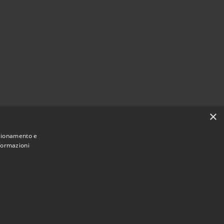
×
nzionamento e
nformazioni
• Comune di Grugliasco • Powered by
Municipium